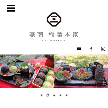
コ
ン
テ
ン
ツ
に
移
動