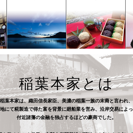
稲葉本家とは
稲葉本家は、織田信長家臣、
美濃の稲葉一族の末裔と言われ、
地にて糀製造で得た富を背景に
廻船業を営み、沿岸交易によっ
付近諸藩の金融を独占するほどの豪商でした。