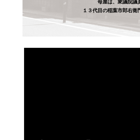
母屋は、衆議院議
１３代目の稲葉市郎右衛