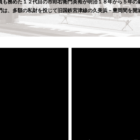
員も務めた
１２代目の市郎右衛門英裕が
明治１８年から５年の
門は、
多額の私財を投じて旧国鉄宮津線の
久美浜－豊岡間を開