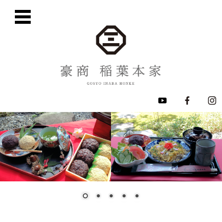
コ
ン
テ
ン
ツ
に
移
動