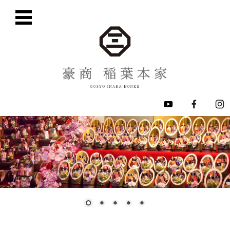
コ
ン
テ
ン
ツ
に
移
動